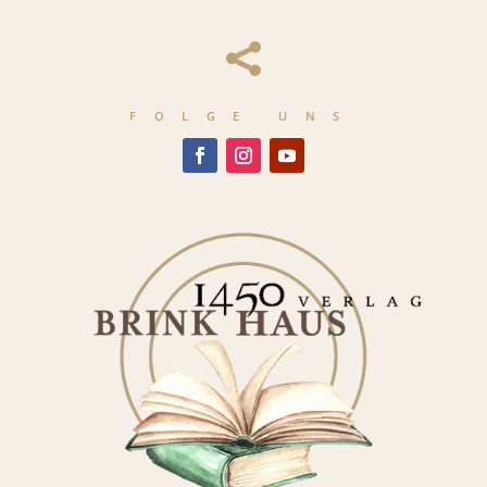

FOLGE UNS