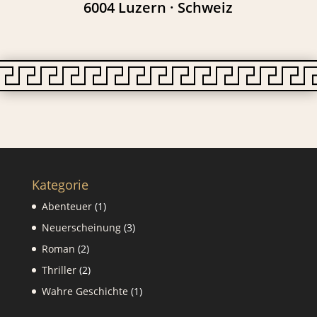
6004 Luzern · Schweiz
Kategorie
1
Abenteuer
1
Produkt
3
Neuerscheinung
3
Produkte
2
Roman
2
Produkte
2
Thriller
2
Produkte
1
Wahre Geschichte
1
Produkt